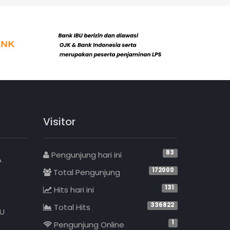
Visitor
83
Pengunjung hari ini
A
172000
Total Pengunjung
131
Hits hari ini
336822
Total Hits
BU
1
Pengunjung Online